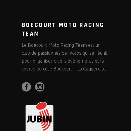
N
E
I
D
N
G
V
BOECOURT MOTO RACING
T
A
TEAM
I
S
T
Le Boécourt Moto Racing Team est un
E
club de passionnés de motos qui se réunit
I
pour organiser divers événements et la
W
course de côte Boécourt – La Caquerelle.
O
S
N
N
A
V