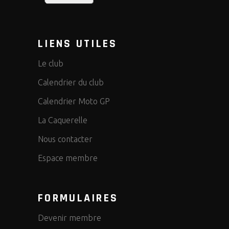
I
G
LIENS UTILES
A
Le club
T
Calendrier du club
I
Calendrier Moto GP
O
La Caquerelle
N
Nous contacter
Espace membre
FORMULAIRES
Devenir membre